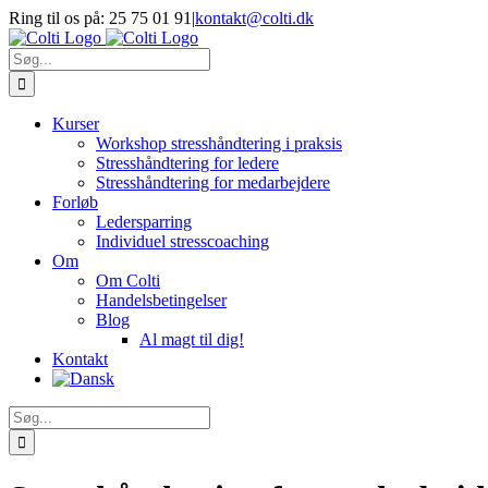
Skip
Ring til os på: 25 75 01 91
|
kontakt@colti.dk
to
content
Søg
efter:
Kurser
Workshop stresshåndtering i praksis
Stresshåndtering for ledere
Stresshåndtering for medarbejdere
Forløb
Ledersparring
Individuel stresscoaching
Om
Om Colti
Handelsbetingelser
Blog
Al magt til dig!
Kontakt
Søg
efter: