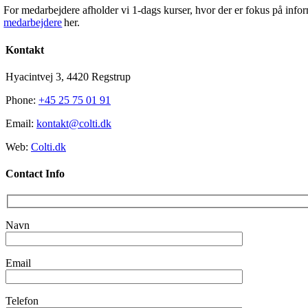
For medarbejdere afholder vi 1-dags kurser, hvor der er fokus på inf
medarbejdere
her.
Kontakt
Hyacintvej 3, 4420 Regstrup
Phone:
+45 25 75 01 91
Email:
kontakt@colti.dk
Web:
Colti.dk
Contact Info
Navn
Email
Telefon