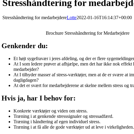
Stresshåndtering for medarbejd
Stresshåndtering for medarbejdere
Lotte
2022-01-16T16:14:37+00:00
Brochure Stresshåndtering for Medarbejdere
Genkender du:
Et højt sygefravær i jeres afdeling, og der er flere sygemeldinge
At I som ledere prøver at afhjælpe, men det har ikke nok effekt
medarbejder?
At I tilbyder masser af stress-værktøjer, men at de er svære at i
dagligdagen?
At det er svært for medarbejderene at skelne mellem stress og t
Hvis ja, har I behov for:
Konkrete værktøjer og viden om stress.
Træning i at genkende stresssignaler og stressadfærd.
Træning i håndtering af egen individuel stress.
Træning i at få alle de gode værktøjer ud at leve i virkeligheden