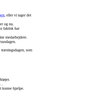
pen
, eller vi tager det
er og nu.
u faktisk har
dine medarbejdere.
kursusdagen.
en træningsdagen, som
ktøjer.
.
.
at kunne hjælpe.