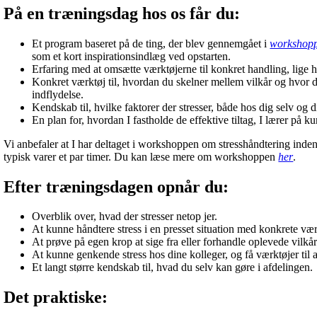
På en træningsdag hos os får du:
Et program baseret på de ting, der blev gennemgået i
workshop
som et kort inspirationsindlæg ved opstarten.
Erfaring med at omsætte værktøjerne til konkret handling, lige h
Konkret værktøj til, hvordan du skelner mellem vilkår og hvor d
indflydelse.
Kendskab til
,
hvilke faktorer der stresser, både hos dig selv og 
En plan for, hvordan I fastholde de effektive tiltag, I lærer på 
Vi anbefaler at I har deltaget i workshoppen om stresshåndtering ind
typisk varer et par timer. Du kan læse mere om workshoppen
her
.
Efter træningsdagen opnår du:
Overblik over, hvad der stresser netop jer.
At kunne håndtere stress i en presset situation med konkrete vær
At prøve på egen krop at sige fra eller forhandle oplevede vilkår
At kunne genkende stress hos dine kolleger, og få værktøjer til 
Et langt større kendskab til, hvad du selv kan gøre i afdelingen.
Det praktiske: