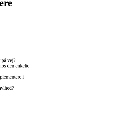
ere
r på vej?
 hos den enkelte
mplementere i
ravlhed?
.